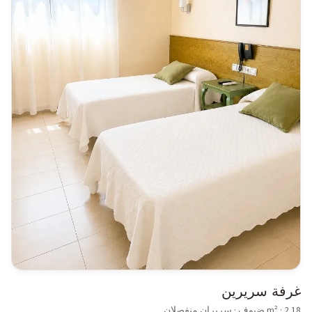
غرفة سريرين
18
m² ·
2
ضيوف
·
سريران منفصلان