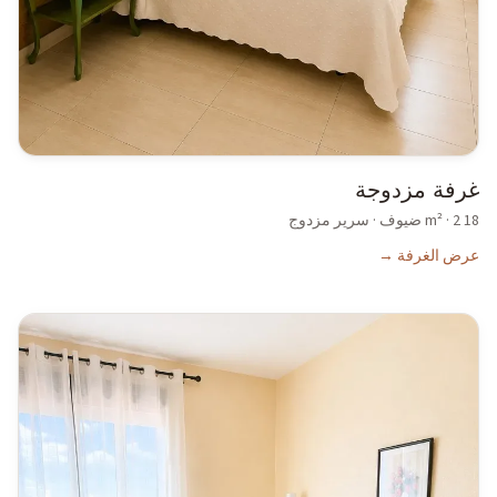
غرفة مزدوجة
18
m² ·
2
ضيوف
·
سرير مزدوج
عرض الغرفة
→