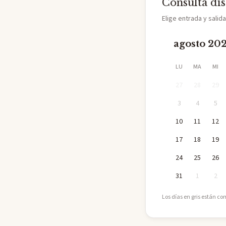
Consulta di
Elige entrada y salid
agosto 20
LU
MA
MI
27
28
29
3
4
5
10
11
12
17
18
19
24
25
26
31
1
2
Los días en gris están co