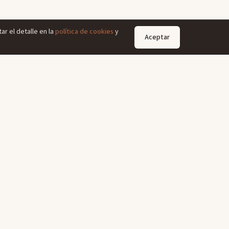
ar el detalle en la
política de cookies
y
Aceptar
SÍGUENOS
Web oficial del hostal
Facebook
Instagram
LinkedIn