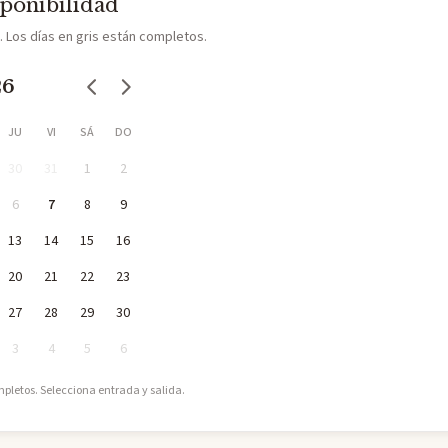
sponibilidad
a. Los días en gris están completos.
26
JU
VI
SÁ
DO
30
31
1
2
6
7
8
9
13
14
15
16
20
21
22
23
27
28
29
30
3
4
5
6
mpletos. Selecciona entrada y salida.