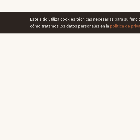
Este sitio utiliza cookies técnicas necesarias para su func
cómo tratamos los datos personales en la
política de priv
ENL
Habita
Restau
Situac