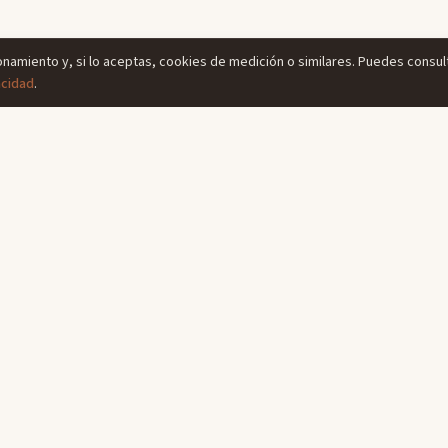
ionamiento y, si lo aceptas, cookies de medición o similares. Puedes consult
acidad
.
ACES
LEGAL
ciones
Aviso legal
rante
Política de privacidad
ión
Política de cookies